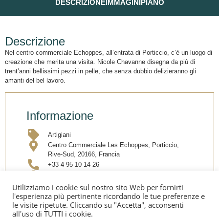
DESCRIZIONE
IMMAGINI
PIANO
Descrizione
Nel centro commerciale Echoppes, all’entrata di Porticcio, c’è un luogo di
creazione che merita una visita. Nicole Chavanne disegna da più di
trent’anni bellissimi pezzi in pelle, che senza dubbio delizieranno gli
amanti del bel lavoro.
Informazione
Artigiani
Centro Commerciale Les Echoppes, Porticcio,
Rive-Sud, 20166, Francia
+33 4 95 10 14 26
Facebook
Utilizziamo i cookie sul nostro sito Web per fornirti
l'esperienza più pertinente ricordando le tue preferenze e
le visite ripetute. Cliccando su "Accetta", acconsenti
Condividi
all'uso di TUTTI i cookie.