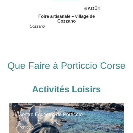
6 AOÛT
Foire artisanale – village de
Cozzano
Cozzano
Que Faire à Porticcio Corse
Activités Loisirs
Centre Equestre de Porticcio





Porticcio