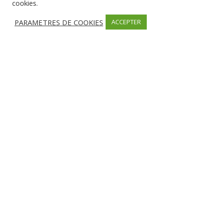
cookies.
PARAMETRES DE COOKIES
ACCEPTER
Restaurants Porticcio
Restaurant Italien & bar à cocktail – Nonna
– Porticcio





Porticcio
Restaurant La Plage d’Argent – ( Plage de
Mare e Sole )





Coti-Chiavari (littoral)