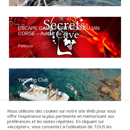
ESCAPE GAME PORTICCIO DU VIN
CORSE – Autour du 20





Porticcio
Yachting Club





Porticcio
Nous utilisons des cookies sur notre site Web pour vous
VOIR TOUTES LES ACTIVITÉS À PORTICCIO ET SES
offrir l'expérience la plus pertinente en mémorisant vos
ALENTOURS
préférences et les visites répétées. En cliquant sur
«Accepter», vous consentez à l'utilisation de TOUS les