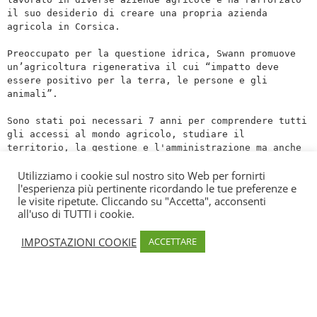
il suo desiderio di creare una propria azienda 
agricola in Corsica.

Preoccupato per la questione idrica, Swann promuove 
un’agricoltura rigenerativa il cui “impatto deve 
essere positivo per la terra, le persone e gli 
animali”.

Sono stati poi necessari 7 anni per comprendere tutti 
gli accessi al mondo agricolo, studiare il 
territorio, la gestione e l'amministrazione ma anche 
il funzionamento della permacultura e lo studio 
Utilizziamo i cookie sul nostro sito Web per fornirti
specifico dei climi estremi.

l'esperienza più pertinente ricordando le tue preferenze e
le visite ripetute. Cliccando su "Accetta", acconsenti
Troverai frutta e verdura di stagione, sotto forma di 
all'uso di TUTTI i cookie.
cestini per privati ​​e consegne ai negozi dei 
produttori.
IMPOSTAZIONI COOKIE
ACCETTARE
Informazione
Produttori