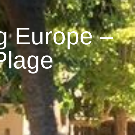
g Europe –
Plage