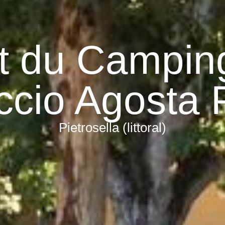
t du Campin
iccio Agosta 
Pietrosella (littoral)