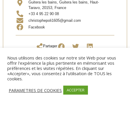
Guitera les bains, Guitera les bains, Haut-
Taravo, 20153, France
+33 4 95 22 90 08
christophepoli1605@gmail.com
Facebook
Partager
Nous utilisons des cookies sur notre site Web pour vous
offrir l'expérience la plus pertinente en mémorisant vos
préférences et les visites répétées. En cliquant sur
«Accepter», vous consentez à l'utilisation de TOUS les
cookies.
OUVERTURE
Date d’ouverture:
Toute l’année
PARAMETRES DE COOKIES
ACCEPTER
SERVICES
Campagne
MODES DE PAIEMENT