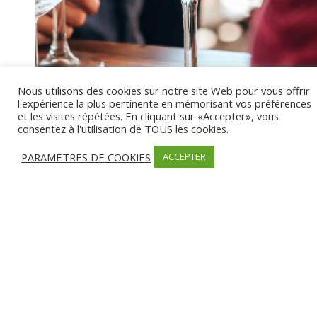
Nous utilisons des cookies sur notre site Web pour vous offrir
l'expérience la plus pertinente en mémorisant vos préférences
et les visites répétées. En cliquant sur «Accepter», vous
consentez à l'utilisation de TOUS les cookies.
Alta Rocca cocktail
PARAMETRES DE COOKIES
ACCEPTER
Cocktails maison, bercé par les vagues
Un apéro-sunset pour partager un moment convivial entre amis
En fin de journée, l’Alta Rocca se transforme en un lieu de rencontre idéal
pour partager un apéro-sunset entre amis. Admirez le spectacle féerique
du soleil couchant qui embrase le ciel de ses couleurs, tout en sirotant un
cocktail aux saveurs exotiques.
Soirées Alta ROCCA Porticcio