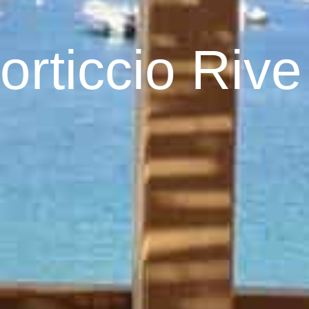
rticcio Rive
)