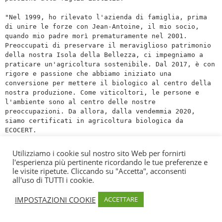
"Nel 1999, ho rilevato l'azienda di famiglia, prima 
di unire le forze con Jean-Antoine, il mio socio, 
quando mio padre morì prematuramente nel 2001. 
Preoccupati di preservare il meraviglioso patrimonio 
della nostra Isola della Bellezza, ci impegniamo a 
praticare un'agricoltura sostenibile. Dal 2017, è con 
rigore e passione che abbiamo iniziato una 
conversione per mettere il biologico al centro della 
nostra produzione. Come viticoltori, le persone e 
l'ambiente sono al centro delle nostre 
preoccupazioni. Da allora, dalla vendemmia 2020, 
siamo certificati in agricoltura biologica da 
ECOCERT.

Nel 2018, quasi 20 anni dopo aver preso in mano le 
Utilizziamo i cookie sul nostro sito Web per fornirti
redini dell'azienda di famiglia, abbiamo visto il 
l'esperienza più pertinente ricordando le tue preferenze e
nostro lavoro premiato dalla Guida Hachette che mi ha 
le visite ripetute. Cliccando su "Accetta", acconsenti
nominato enologo dell'anno. Uno dei vigneti più 
all'uso di TUTTI i cookie.
giovani della regione, Clos Ornasca continua a 
crescere e ad affermarsi. Oggi si estende su quasi 13 
IMPOSTAZIONI COOKIE
ACCETTARE
ettari di terreno e ci rende orgogliosi ogni giorno."
