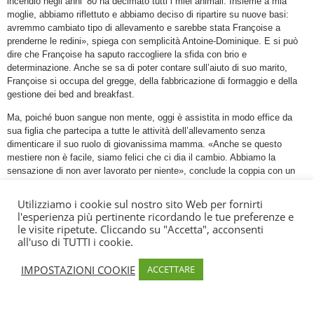
incendio negli anni ’80 ha decimato tutti i miei animali. Insieme a mia
moglie, abbiamo riflettuto e abbiamo deciso di ripartire su nuove basi:
avremmo cambiato tipo di allevamento e sarebbe stata Françoise a
prenderne le redini», spiega con semplicità Antoine-Dominique. E si può
dire che Françoise ha saputo raccogliere la sfida con brio e
determinazione. Anche se sa di poter contare sull’aiuto di suo marito,
Françoise si occupa del gregge, della fabbricazione di formaggio e della
gestione dei bed and breakfast.
Ma, poiché buon sangue non mente, oggi è assistita in modo effice da
sua figlia che partecipa a tutte le attività dell’allevamento senza
dimenticare il suo ruolo di giovanissima mamma. «Anche se questo
mestiere non è facile, siamo felici che ci dia il cambio. Abbiamo la
sensazione di non aver lavorato per niente», conclude la coppia con un
misto di gioia e di fierezza nella voce.
Utilizziamo i cookie sul nostro sito Web per fornirti
Ricevimento su appmuntamento : Da Gennaio a Giugno, produzione
l'esperienza più pertinente ricordando le tue preferenze e
diretta di brocciu, al mattino, vendita di brocciu e formaggio. Luglio-
le visite ripetute. Cliccando su "Accetta", acconsenti
agosto : vendita di formaggio.
all'uso di TUTTI i cookie.
IMPOSTAZIONI COOKIE
ACCETTARE
Informazione
Produttori