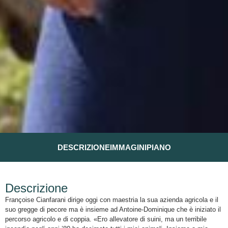
DESCRIZIONE
IMMAGINI
PIANO
Descrizione
Françoise Cianfarani dirige oggi con maestria la sua azienda agricola e il
suo gregge di pecore ma è insieme ad Antoine-Dominique che è iniziato il
percorso agricolo e di coppia. «Ero allevatore di suini, ma un terribile