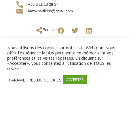
+33 6 11 13 28 37
lewokporticcio@gmail.com
Partager
Nous utilisons des cookies sur notre site Web pour vous
offrir l'expérience la plus pertinente en mémorisant vos
préférences et les visites répétées. En cliquant sur
«Accepter», vous consentez à l'utilisation de TOUS les
OUVERTURE
cookies.
Date d’ouverture:
Toute l’année
PARAMETRES DE COOKIES
ACCEPTER
MODES DE PAIEMENT
Carte bancaire, Espèces, Chèque restaurant
INFORMATIONS SUPPLÉMENTAIRES
traiteur A emporter