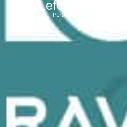
Lefèbvre
Porticcio