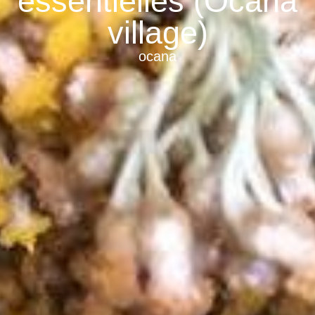
essentielles (Ocana
village)
ocana