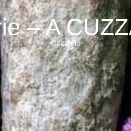
rie – A CU
Cozzano