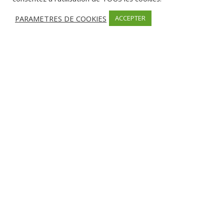
Boutique ouverte toute l’année. (atelier non ouvert aux visites)
PARAMETRES DE COOKIES
ACCEPTER
Informations
Artisans
Centre Commercial Les Echoppes, Porticcio,
Rive-Sud, 20166, France
+33495251387
http://www.couteaux-ceccaldi.com/
Facebook
Instagram
Partager