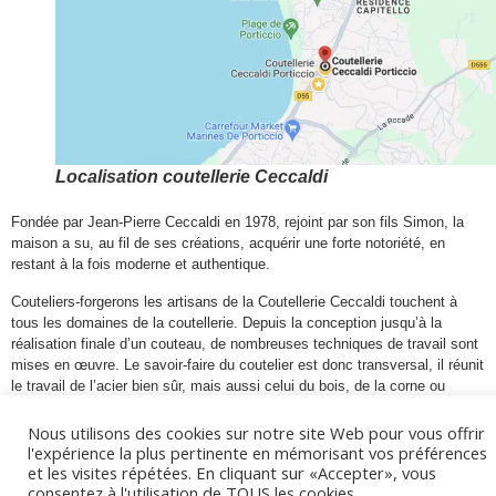
Localisation coutellerie Ceccaldi
Fondée par Jean-Pierre Ceccaldi en 1978, rejoint par son fils Simon, la
maison a su, au fil de ses créations, acquérir une forte notoriété, en
restant à la fois moderne et authentique.
Couteliers-forgerons les artisans de la Coutellerie Ceccaldi touchent à
tous les domaines de la coutellerie. Depuis la conception jusqu’à la
réalisation finale d’un couteau, de nombreuses techniques de travail sont
mises en œuvre. Le savoir-faire du coutelier est donc transversal, il réunit
le travail de l’acier bien sûr, mais aussi celui du bois, de la corne ou
encore des métaux précieux. C’est pourquoi tout au long de leur vie
d’artisan les couteliers de la maison Ceccaldi ne cessent de se former à
Nous utilisons des cookies sur notre site Web pour vous offrir
de nouvelles techniques, au travail de nouveaux matériaux. L’alchimie
l'expérience la plus pertinente en mémorisant vos préférences
créée par ces différentes formations rend le savoir-faire de chaque
et les visites répétées. En cliquant sur «Accepter», vous
consentez à l'utilisation de TOUS les cookies.
coutelier unique.