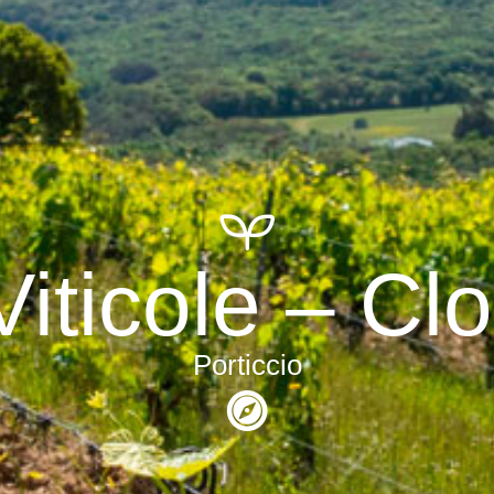
iticole – Clo
Porticcio