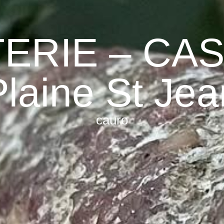
ERIE – CA
Plaine St Jea
cauro