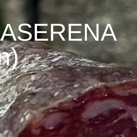
SASERENA
n)