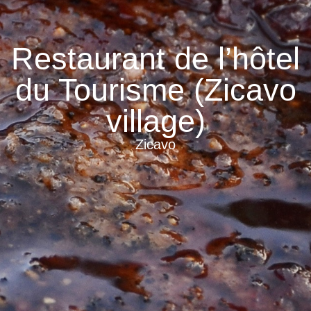
Restaurant de l’hôtel
du Tourisme (Zicavo
village)
Zicavo