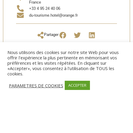
France
+33 4 95 24 40 06
du-tourisme.hotel@orange.fr
Partager
Nous utilisons des cookies sur notre site Web pour vous
offrir l'expérience la plus pertinente en mémorisant vos
préférences et les visites répétées. En cliquant sur
«Accepter», vous consentez à l'utilisation de TOUS les
OUVERTURE
cookies.
Date d’ouverture:
Toute l’année
PARAMETRES DE COOKIES
ACCEPTER
SERVICES
Campagne
MODES DE PAIEMENT
Carte bancaire, Chèque, Espèces