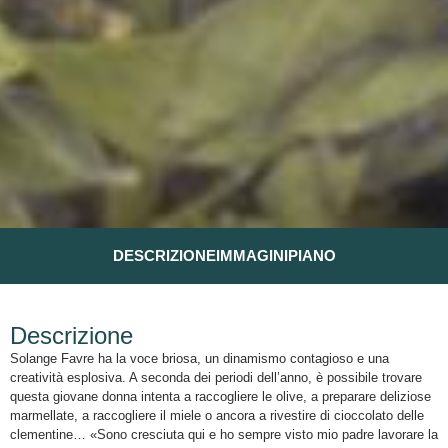
DESCRIZIONE
IMMAGINI
PIANO
Descrizione
Solange Favre ha la voce briosa, un dinamismo contagioso e una
creatività esplosiva. A seconda dei periodi dell’anno, è possibile trovare
questa giovane donna intenta a raccogliere le olive, a preparare deliziose
marmellate, a raccogliere il miele o ancora a rivestire di cioccolato delle
clementine… «Sono cresciuta qui e ho sempre visto mio padre lavorare la