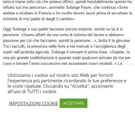
terra e trarne tutto ciò che poteva offrirci, quindi inevitabilmente questo ha
influito sul mio percorso», ammette Solange Favre, che continua «Sono
andata a studiare in Francia e ho svolto diversi lavori prima di accettare la
richiesta di mio padre di dargli il cambio».
Oggi Solange e suo padre lavorano ancora insieme, anche se lui è in
pensione. «Siamo affetti da una sorta di bulimia del lavoro e abbiamo
passione per ciò che facciamo, quindi la pensione…», butta lì la giovane.
Tra i raccolti, la presenza nelle fiere e nei mercati e l’accoglienza degli
ospiti nell’azienda agricola, Solange è sempre in prima linea. «Sapete, la
mia più grande soddisfazione è quando vedo qualcuno arrivare da me per
caso e tornare l’anno successivo per assaggiare nuovi prodotti. » La
felicità di Solange è tutta lì!
Utilizziamo i cookie sul nostro sito Web per fornirti
Ricevimento : Da maggio a settembre, da giovedì a sabato su
l'esperienza più pertinente ricordando le tue preferenze e
appuntamento (candele di cera a forma di tartaruga)
le visite ripetute. Cliccando su "Accetta", acconsenti
all'uso di TUTTI i cookie.
IMPOSTAZIONI COOKIE
ACCETTARE
Informazione
Produttori
Strada di Petreto, Pila-Canale, Ornano, 20123,
Francia