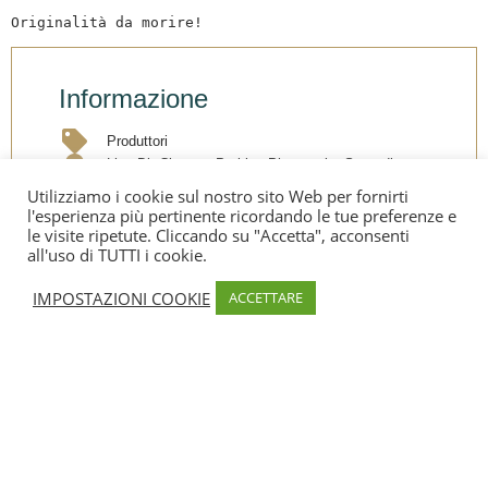
Originalità da morire!
Informazione
Produttori
Lieu Dit Cintrone Parking Pharmacie, Serra di
Ferro, Corse, 20140, Francia
Utilizziamo i cookie sul nostro sito Web per fornirti
06 47 37 44 67
l'esperienza più pertinente ricordando le tue preferenze e
le visite ripetute. Cliccando su "Accetta", acconsenti
https://www.stella-inzuccarata.com/
all'uso di TUTTI i cookie.
contact@stella-inzuccarat.com
Facebook
IMPOSTAZIONI COOKIE
ACCETTARE
Instagram
Condividi