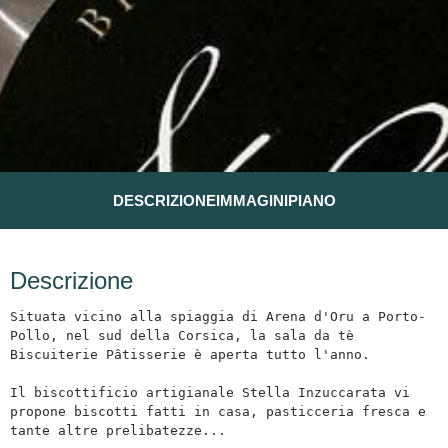
DESCRIZIONE
IMMAGINI
PIANO
Descrizione
Situata vicino alla spiaggia di Arena d'Oru a Porto-
Pollo, nel sud della Corsica, la sala da tè 
Biscuiterie Pâtisserie è aperta tutto l'anno.

Il biscottificio artigianale Stella Inzuccarata vi 
propone biscotti fatti in casa, pasticceria fresca e 
tante altre prelibatezze...
