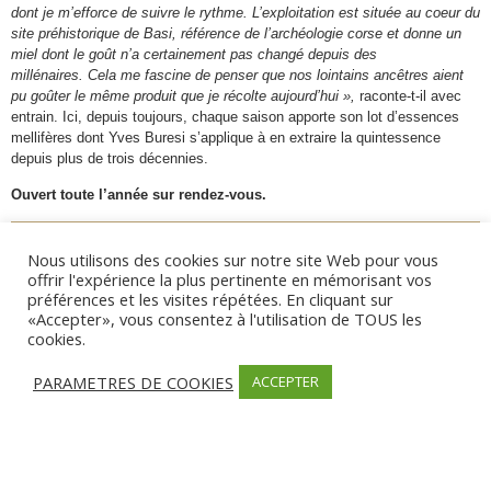
dont je m’efforce de suivre le rythme. L’exploitation est située au coeur du
site préhistorique de Basi, référence de l’archéologie corse et donne un
miel dont le goût n’a certainement pas changé depuis des
millénaires.
Cela me fascine de penser que nos lointains ancêtres aient
pu goûter le même produit que je récolte aujourd’hui »,
raconte-t-il avec
entrain. Ici, depuis toujours, chaque saison apporte son lot d’essences
mellifères dont Yves Buresi s’applique à en extraire la quintessence
depuis plus de trois décennies.
Ouvert toute l’année sur rendez-vous.
Nous utilisons des cookies sur notre site Web pour vous
Informations
offrir l'expérience la plus pertinente en mémorisant vos
préférences et les visites répétées. En cliquant sur
Producteurs
«Accepter», vous consentez à l'utilisation de TOUS les
cookies.
11 Alzeddu, Serra di Ferro, Ornano, 20140,
France
PARAMETRES DE COOKIES
ACCEPTER
+33 6 81 59 02 54
api.buresi@orange.fr
Partager