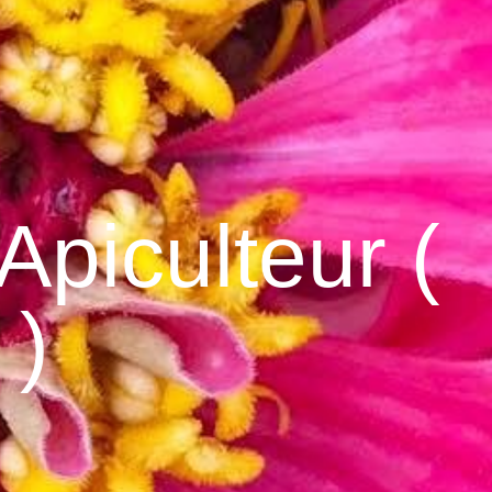
Apiculteur (
 )