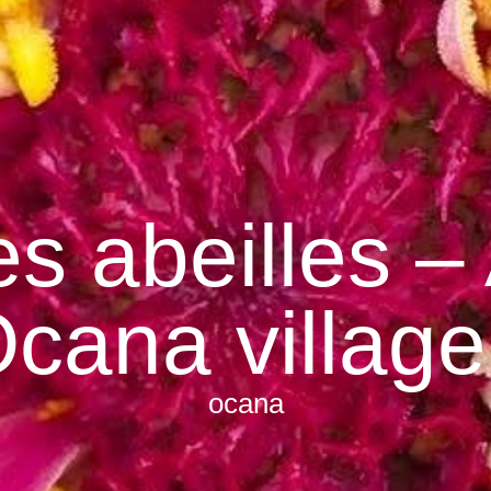
es abeilles – 
cana village
ocana