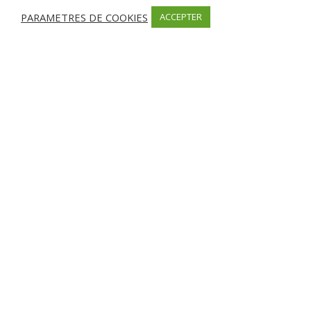
Informations
PARAMETRES DE COOKIES
ACCEPTER
Producteurs et Domaines Viticoles et agricoles
Saint Jean de Pisciatello lieu dit FINILI, cauro,
Corse, 20117, France
06 22 23 15 37
https://www.lortudisanghjuva.com/
Facebook
Partager