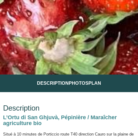
DESCRIPTION
PHOTOS
PLAN
Description
L’Ortu di San Ghjuvà, Pépinière / Maraîcher
agriculture bio
Situé à 10 minutes de Porticcio route T40 direction Cauro sur la plaine de