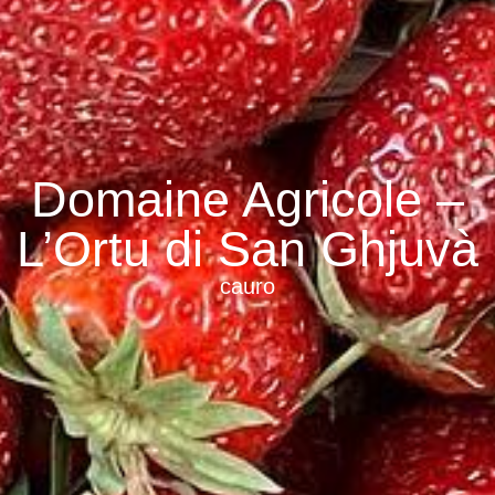
Domaine Agricole –
L’Ortu di San Ghjuvà
cauro