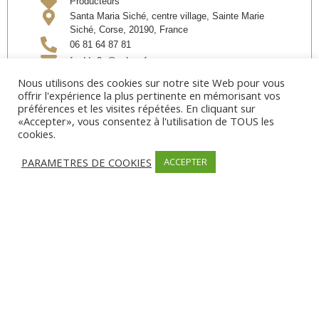
Producteurs
Santa Maria Siché, centre village, Sainte Marie
Siché, Corse, 20190, France
06 81 64 87 81
freddw2a@yahoo.fr
Nous utilisons des cookies sur notre site Web pour vous
offrir l'expérience la plus pertinente en mémorisant vos
préférences et les visites répétées. En cliquant sur
Partager
«Accepter», vous consentez à l'utilisation de TOUS les
cookies.
PARAMETRES DE COOKIES
ACCEPTER
MODES DE PAIEMENT
Carte bancaire, Chèque, Espèces