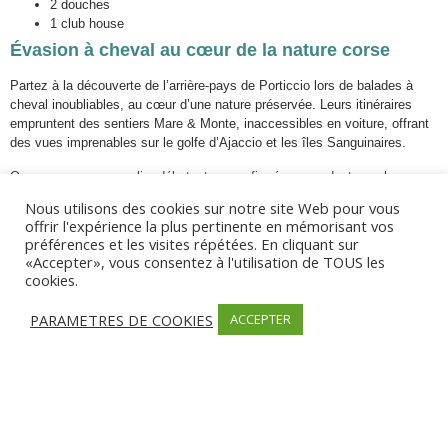
2 douches
1 club house
Évasion à cheval au cœur de la nature corse
Partez à la découverte de l’arrière-pays de Porticcio lors de balades à
cheval inoubliables, au cœur d’une nature préservée. Leurs itinéraires
empruntent des sentiers Mare & Monte, inaccessibles en voiture, offrant
des vues imprenables sur le golfe d’Ajaccio et les îles Sanguinaires.
Que vous soyez cavalier débutant ou confirmé, nous adaptons chaque
promenade à votre niveau, pour un moment de plaisir en toute sécurité.
Nous utilisons des cookies sur notre site Web pour vous
Des sorties de 1h à 4h sont proposées toute l’année, uniquement sur
offrir l'expérience la plus pertinente en mémorisant vos
réservation. Les groupes sont constitués par niveau, sauf demande
préférences et les visites répétées. En cliquant sur
spécifique.
«Accepter», vous consentez à l'utilisation de TOUS les
cookies.
PARAMETRES DE COOKIES
ACCEPTER