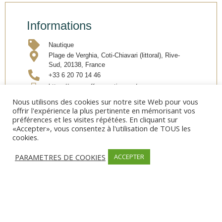
Informations
Nautique
Plage de Verghia, Coti-Chiavari (littoral), Rive-
Sud, 20138, France
+33 6 20 70 14 46
https://www.gafforynautic.com/
gaffory.nautic@gmail.com
Nous utilisons des cookies sur notre site Web pour vous
offrir l'expérience la plus pertinente en mémorisant vos
Facebook
préférences et les visites répétées. En cliquant sur
Instagram
«Accepter», vous consentez à l'utilisation de TOUS les
cookies.
Partager
PARAMETRES DE COOKIES
ACCEPTER
MODES DE PAIEMENT