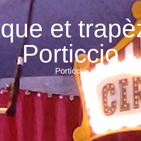
rque et trapè
Porticcio
Porticcio