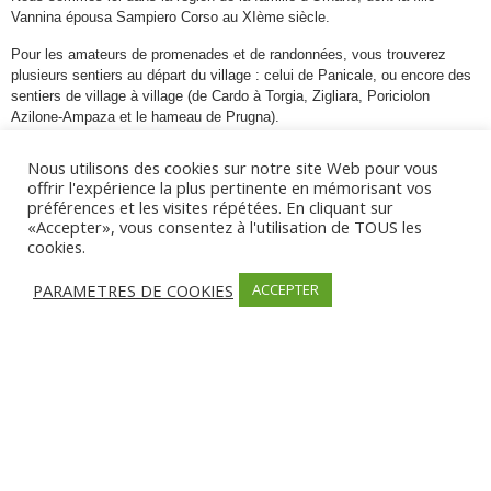
Vannina épousa Sampiero Corso au XIème siècle.
Pour les amateurs de promenades et de randonnées, vous trouverez
plusieurs sentiers au départ du village : celui de Panicale, ou encore des
sentiers de village à village (de Cardo à Torgia, Zigliara, Poriciolon
Azilone-Ampaza et le hameau de Prugna).
Nous utilisons des cookies sur notre site Web pour vous
offrir l'expérience la plus pertinente en mémorisant vos
Informations
préférences et les visites répétées. En cliquant sur
«Accepter», vous consentez à l'utilisation de TOUS les
Les Communes
cookies.
Cardo Torgia, Cardo Torgia, Ornano, 20190,
PARAMETRES DE COOKIES
ACCEPTER
Partager