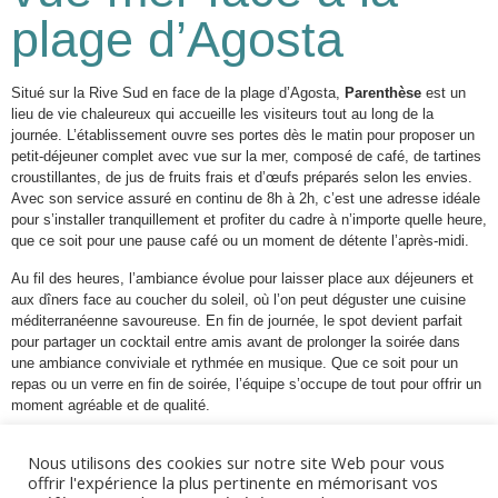
plage d’Agosta
Situé sur la Rive Sud en face de la plage d’Agosta,
Parenthèse
est un
lieu de vie chaleureux qui accueille les visiteurs tout au long de la
journée. L’établissement ouvre ses portes dès le matin pour proposer un
petit-déjeuner complet avec vue sur la mer, composé de café, de tartines
croustillantes, de jus de fruits frais et d’œufs préparés selon les envies.
Avec son service assuré en continu de 8h à 2h, c’est une adresse idéale
pour s’installer tranquillement et profiter du cadre à n’importe quelle heure,
que ce soit pour une pause café ou un moment de détente l’après-midi.
Au fil des heures, l’ambiance évolue pour laisser place aux déjeuners et
aux dîners face au coucher du soleil, où l’on peut déguster une cuisine
méditerranéenne savoureuse. En fin de journée, le spot devient parfait
pour partager un cocktail entre amis avant de prolonger la soirée dans
une ambiance conviviale et rythmée en musique. Que ce soit pour un
repas ou un verre en fin de soirée, l’équipe s’occupe de tout pour offrir un
moment agréable et de qualité.
📍
Infos Pratiques – Parenthèse
Nous utilisons des cookies sur notre site Web pour vous
offrir l'expérience la plus pertinente en mémorisant vos
Adresse :
Plage d’Agosta, Rive Sud