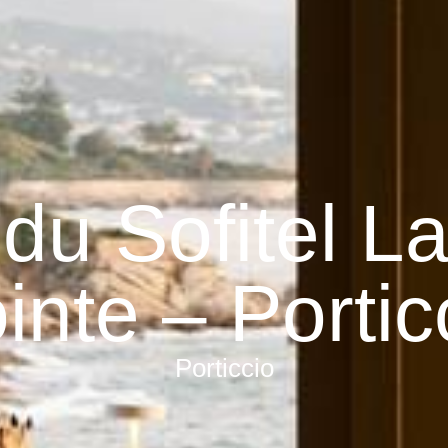
du Sofitel La
inte – Portic
Porticcio