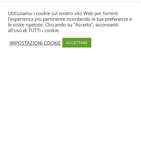
Utilizziamo i cookie sul nostro sito Web per fornirti
Informazione
l'esperienza più pertinente ricordando le tue preferenze e
le visite ripetute. Cliccando su "Accetta", acconsenti
all'uso di TUTTI i cookie.
I Comuni
Tasso, Tasso, Haut-Taravo,
IMPOSTAZIONI COOKIE
ACCETTARE
Condividi