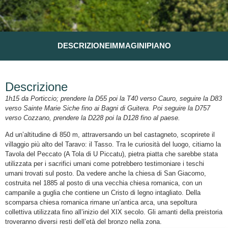
DESCRIZIONE
IMMAGINI
PIANO
Descrizione
1h15 da Porticcio; prendere la D55 poi la T40 verso Cauro, seguire la D83
verso Sainte Marie Siche fino ai Bagni di Guitera. Poi seguire la D757
verso Cozzano, prendere la D228 poi la D128 fino al paese.
Ad un’altitudine di 850 m, attraversando un bel castagneto, scoprirete il
villaggio più alto del Taravo: il Tasso. Tra le curiosità del luogo, citiamo la
Tavola del Peccato (A Tola di U Piccatu), pietra piatta che sarebbe stata
utilizzata per i sacrifici umani come potrebbero testimoniare i teschi
umani trovati sul posto. Da vedere anche la chiesa di San Giacomo,
costruita nel 1885 al posto di una vecchia chiesa romanica, con un
campanile a guglia che contiene un Cristo di legno intagliato. Della
scomparsa chiesa romanica rimane un’antica arca, una sepoltura
collettiva utilizzata fino all’inizio del XIX secolo. Gli amanti della preistoria
troveranno diversi resti dell’età del bronzo nella zona.