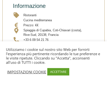
Informazione
Ristoranti
Cucina mediterranea
Prezzo:
€€
Spiaggia di Cupabia, Coti-Chiavari (costa),
Rive-Sud, 20138, Francia
+33 6 09 54 21 76
milianisamson@gmail.com
Utilizziamo i cookie sul nostro sito Web per fornirti
l'esperienza più pertinente ricordando le tue preferenze e
le visite ripetute. Cliccando su "Accetta", acconsenti
Condividi
all'uso di TUTTI i cookie.
IMPOSTAZIONI COOKIE
ACCETTARE
APERTURA
Date d’ouverture:
Giugno – settembre
SERVIZI