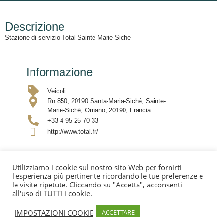
Descrizione
Stazione di servizio Total Sainte Marie-Siche
Informazione
Veicoli
Rn 850, 20190 Santa-Maria-Siché, Sainte-
Marie-Siché, Ornano, 20190, Francia
+33 4 95 25 70 33
http://www.total.fr/
Condividi
Utilizziamo i cookie sul nostro sito Web per fornirti
l'esperienza più pertinente ricordando le tue preferenze e
le visite ripetute. Cliccando su "Accetta", acconsenti
all'uso di TUTTI i cookie.
IMPOSTAZIONI COOKIE
ACCETTARE