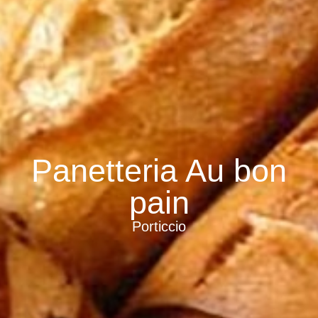
Panetteria Au bon
pain
Porticcio