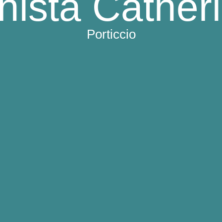
nista Cather
Porticcio