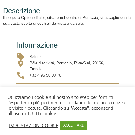
Descrizione
Il negozio Optique Balbi, situato nel centro di Porticcio, vi accoglie con la
sua vasta scelta di occhiali da vista e da sole.
Informazione
Salute
Pôle d'activité, Porticcio, Rive-Sud, 20166,
Francia
+33 4 95 50 00 70
Condividi
Utilizziamo i cookie sul nostro sito Web per fornirti
l'esperienza più pertinente ricordando le tue preferenze e
le visite ripetute. Cliccando su "Accetta", acconsenti
all'uso di TUTTI i cookie.
IMPOSTAZIONI COOKIE
ACCETTARE