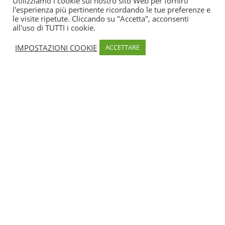
Utilizziamo i cookie sul nostro sito Web per fornirti
l'esperienza più pertinente ricordando le tue preferenze e
le visite ripetute. Cliccando su "Accetta", acconsenti
Condividi
all'uso di TUTTI i cookie.
IMPOSTAZIONI COOKIE
ACCETTARE
MODALITÀ DI PAGAMENTO
Carta di credito, Espèces