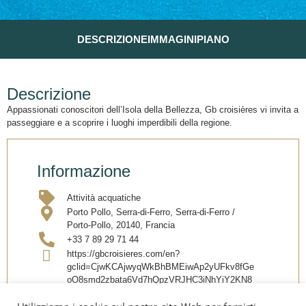
DESCRIZIONE
IMMAGINI
PIANO
Descrizione
Appassionati conoscitori dell’Isola della Bellezza, Gb croisières vi invita a
passeggiare e a scoprire i luoghi imperdibili della regione.
Informazione
Attività acquatiche
Porto Pollo, Serra-di-Ferro, Serra-di-Ferro /
Porto-Pollo, 20140, Francia
+33 7 89 29 71 44
https://gbcroisieres.com/en?
gclid=CjwKCAjwyqWkBhBMEiwAp2yUFkv8fGe
oO8smd2zbata6Vd7hQpzVRJHC3iNhYiY2KN8
aUmrX00zL7BoC3qQQAvD_BwE