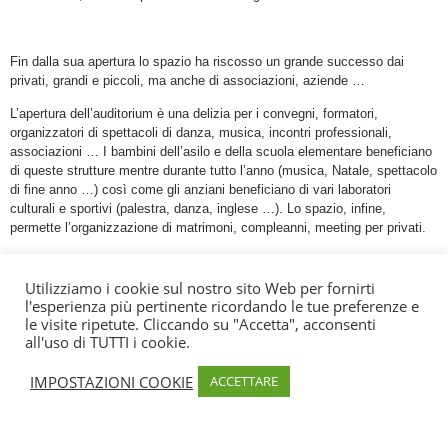
Fin dalla sua apertura lo spazio ha riscosso un grande successo dai
privati, grandi e piccoli, ma anche di associazioni, aziende …
L’apertura dell’auditorium è una delizia per i convegni, formatori,
organizzatori di spettacoli di danza, musica, incontri professionali,
associazioni … I bambini dell’asilo e della scuola elementare beneficiano
di queste strutture mentre durante tutto l’anno (musica, Natale, spettacolo
di fine anno …) così come gli anziani beneficiano di vari laboratori
culturali e sportivi (palestra, danza, inglese …). Lo spazio, infine,
permette l’organizzazione di matrimoni, compleanni, meeting per privati.
Gli spazi possono essere noleggiati, per maggiori informazioni su
attrezzature e prezzi; potete contattare la Sig.ra Martini Gabrielle alle
Utilizziamo i cookie sul nostro sito Web per fornirti
coordinate sottostanti.
l'esperienza più pertinente ricordando le tue preferenze e
le visite ripetute. Cliccando su "Accetta", acconsenti
all'uso di TUTTI i cookie.
Informazione
IMPOSTAZIONI COOKIE
ACCETTARE
Attività culturali
Boulevard Marie Jeanne Bozzi, Porticcio, Rive-