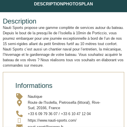
DESCRIPTION
PHOTOS
PLAN
Description
Nauti Sports propose une gamme complète de services autour du bateau.
Depuis le bout de la presqu’ile de l’Isolella à 10min de Porticcio, vous
pourrez embarquer pour une journée exceptionnelle à bord de l’un de nos
15 semi-rigides allant du petit 6mètres furtif au 10 mètres tout confort.
Nauti Sports c’est aussi un chantier naval pour l’entretien, la mécanique,
l’hivernage et le gardiennage de votre bateau. Vous souhaitez acquérir le
bateau de vos rêves ? Nous réalisons tous vos souhaits en élaborant vos
commandes sur mesure.
Informations
Nautique
Route de l'Isolella, Pietrosella (littoral), Rive-
Sud, 20166, France
+33 6 09 79 36 07 / +33 6 10 47 12 04
https://www.nauti-sports.com/
nauti.sport@orange.fr