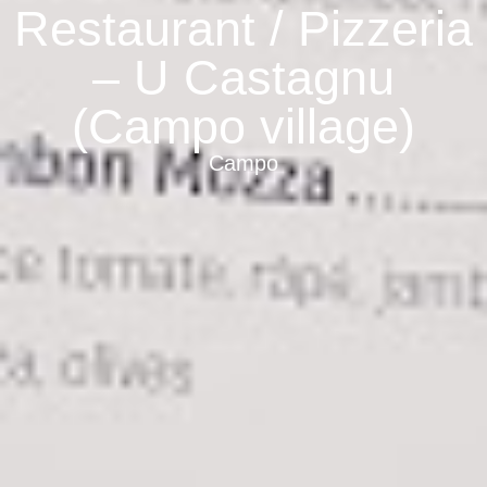
Restaurant / Pizzeria
– U Castagnu
(Campo village)
Campo