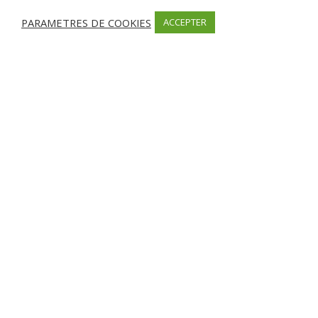
PARAMETRES DE COOKIES
ACCEPTER
OUVERTURE
Date d’ouverture:
Début Avril –
SERVICES
Vue mer
MODES DE PAIEMENT
Carte bancaire, Chèque, Espèces, Chèque vacances
INFORMATIONS SUPPLÉMENTAIRES
Pizza à emporter