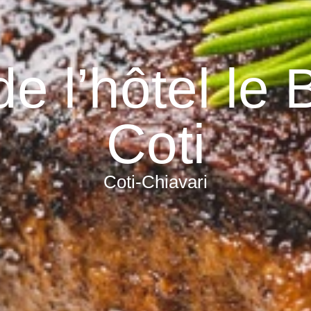
e l’hôtel le
Coti
Coti-Chiavari