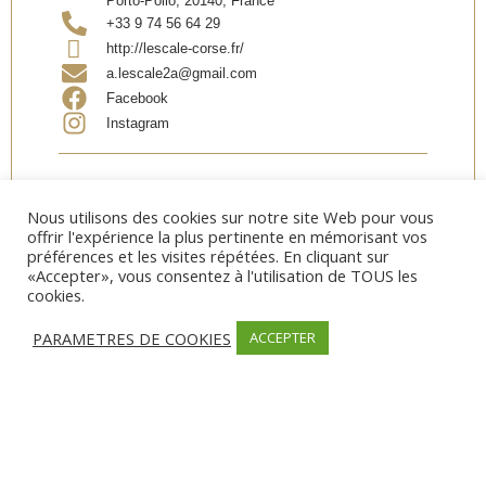
Porto-Pollo, 20140, France
+33 9 74 56 64 29
http://lescale-corse.fr/
a.lescale2a@gmail.com
Facebook
Instagram
Partager
Nous utilisons des cookies sur notre site Web pour vous
offrir l'expérience la plus pertinente en mémorisant vos
préférences et les visites répétées. En cliquant sur
«Accepter», vous consentez à l'utilisation de TOUS les
cookies.
OUVERTURE
PARAMETRES DE COOKIES
ACCEPTER
Date d’ouverture:
Début Avril – Fin Octobre
SERVICES
Vue mer
MODES DE PAIEMENT