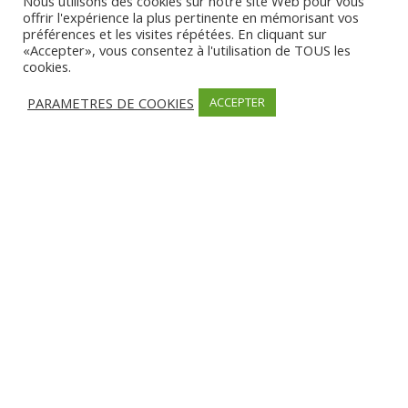
Nous utilisons des cookies sur notre site Web pour vous
Date d’ouverture:
Ouvert sur RDV par téléphone toute l’année du lundi
offrir l'expérience la plus pertinente en mémorisant vos
au vendredi
préférences et les visites répétées. En cliquant sur
«Accepter», vous consentez à l'utilisation de TOUS les
cookies.
MODES DE PAIEMENT
Carte bancaire, Chèque, Espèces
PARAMETRES DE COOKIES
ACCEPTER