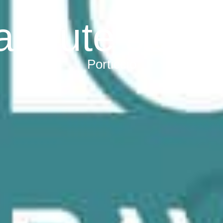
rapeute Jean
Porticcio