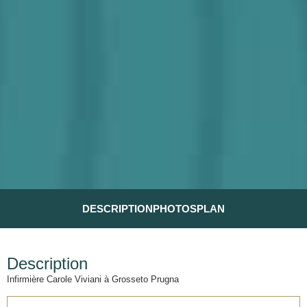
DESCRIPTION
PHOTOS
PLAN
Description
Infirmière Carole Viviani à Grosseto Prugna