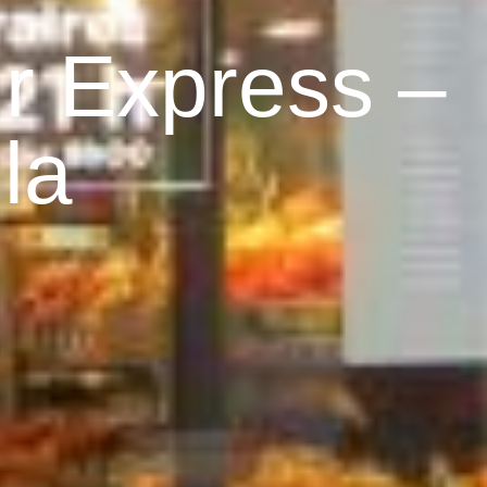
r Express –
lla