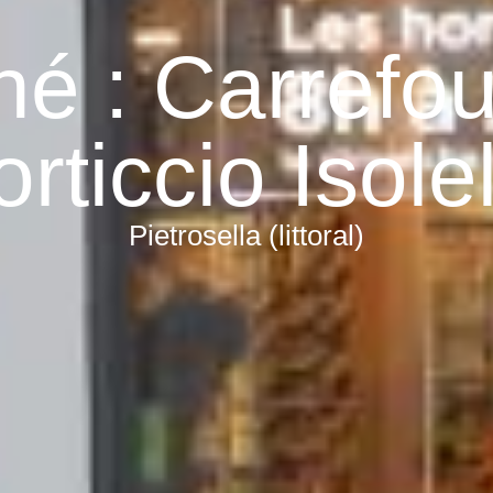
é : Carrefou
rticcio Isole
Pietrosella (littoral)