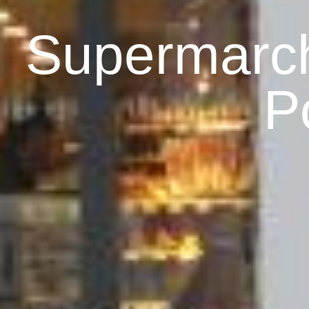
Supermarch
Po