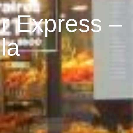
r Express –
lla