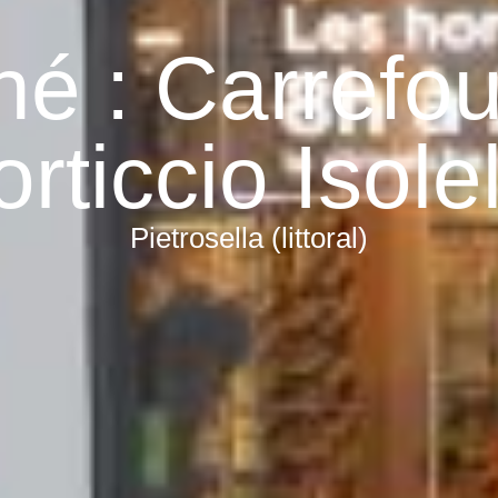
é : Carrefou
rticcio Isole
Pietrosella (littoral)