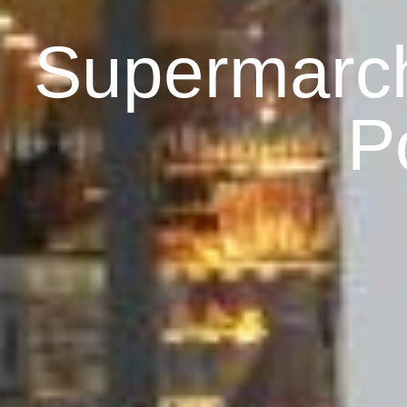
Supermarch
Po