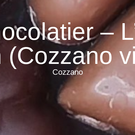
ocolatier – L
 (Cozzano vi
Cozzano