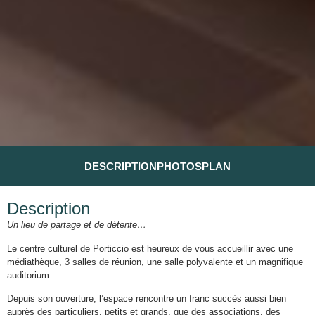
DESCRIPTION
PHOTOS
PLAN
Description
Un lieu de partage et de détente…
Le centre culturel de Porticcio est heureux de vous accueillir avec une
médiathèque, 3 salles de réunion, une salle polyvalente et un magnifique
auditorium.
Depuis son ouverture, l’espace rencontre un franc succès aussi bien
auprès des particuliers, petits et grands, que des associations, des