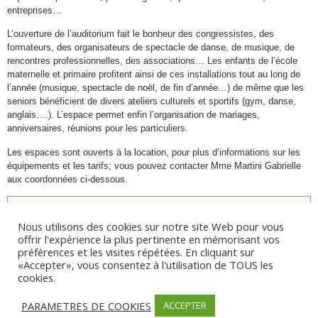
entreprises…
L’ouverture de l’auditorium fait le bonheur des congressistes, des
formateurs, des organisateurs de spectacle de danse, de musique, de
rencontres professionnelles, des associations… Les enfants de l’école
maternelle et primaire profitent ainsi de ces installations tout au long de
l’année (musique, spectacle de noël, de fin d’année…) de même que les
seniors bénéficient de divers ateliers culturels et sportifs (gym, danse,
anglais….). L’espace permet enfin l’organisation de mariages,
anniversaires, réunions pour les particuliers.
Les espaces sont ouverts à la location, pour plus d’informations sur les
équipements et les tarifs; vous pouvez contacter Mme Martini Gabrielle
aux coordonnées ci-dessous.
Nous utilisons des cookies sur notre site Web pour vous
Informations
offrir l'expérience la plus pertinente en mémorisant vos
préférences et les visites répétées. En cliquant sur
Culturelle
«Accepter», vous consentez à l'utilisation de TOUS les
Boulevard Marie Jeanne Bozzi, Porticcio, Rive-
cookies.
Sud, 20166, France
+33 4 95 25 29 28
PARAMETRES DE COOKIES
ACCEPTER
https://mairie-grosseto-prugna-