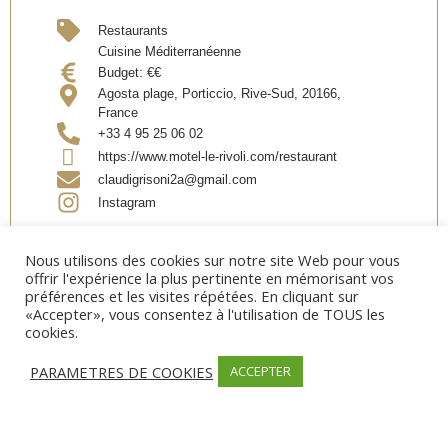
Restaurants
Cuisine Méditerranéenne
Budget:
€€
Agosta plage, Porticcio, Rive-Sud, 20166,
France
+33 4 95 25 06 02
https://www.motel-le-rivoli.com/restaurant
claudigrisoni2a@gmail.com
Instagram
Nous utilisons des cookies sur notre site Web pour vous
Partager
offrir l'expérience la plus pertinente en mémorisant vos
préférences et les visites répétées. En cliquant sur
«Accepter», vous consentez à l'utilisation de TOUS les
cookies.
PARAMETRES DE COOKIES
ACCEPTER
OUVERTURE
Date d’ouverture:
Mars – Octobre