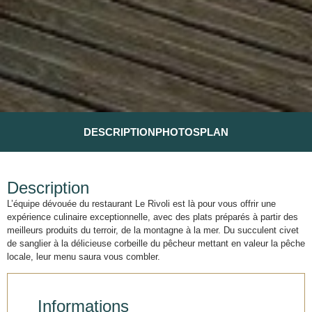
DESCRIPTION
PHOTOS
PLAN
Description
L’équipe dévouée du restaurant Le Rivoli est là pour vous offrir une
expérience culinaire exceptionnelle, avec des plats préparés à partir des
meilleurs produits du terroir, de la montagne à la mer. Du succulent civet
de sanglier à la délicieuse corbeille du pêcheur mettant en valeur la pêche
locale, leur menu saura vous combler.
Informations